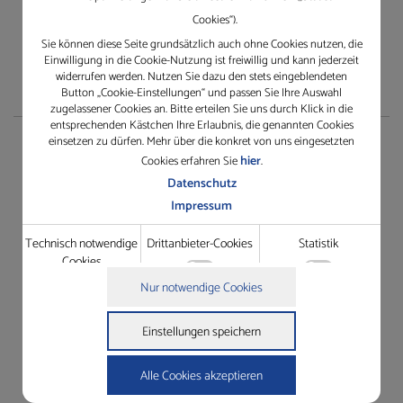
Cookies“).
Sie können diese Seite grundsätzlich auch ohne Cookies nutzen, die
Einwilligung in die Cookie-Nutzung ist freiwillig und kann jederzeit
widerrufen werden. Nutzen Sie dazu den stets eingeblendeten
Button „Cookie-Einstellungen“ und passen Sie Ihre Auswahl
zugelassener Cookies an. Bitte erteilen Sie uns durch Klick in die
entsprechenden Kästchen Ihre Erlaubnis, die genannten Cookies
einsetzen zu dürfen. Mehr über die konkret von uns eingesetzten
Service
hier
Cookies erfahren Sie
.
Datenschutz
TeamViewer herunterladen
Impressum
Rescue Support
Technisch notwendige
Drittanbieter-Cookies
Statistik
Gewährleistungsantrag
Cookies
Dienstleistungsauftrag
Technisch notwendige Cookies
Nur notwendige Cookies
Grundfunktionen wie die Seitennavigation oder der Zugriff
Details zu den Cookies
auf Passwort-gesicherte Bereiche dieser Website zu ermöglichen.
Technisch notwendige Cookies
Einstellungen speichern
Drittanbieter-Cookies
Name
Anbieter
Zweck
In der Website intergrierte Drittanbieter-Elemente wie
cookie_status
https://gleichauf-
Speichert Ihren Zustimmungsstatus
Youtube-Videos oder Google Maps-Navigation zugänglich zu
shop.de
für Cookies auf der aktuellen Domäne.
Alle Cookies akzeptieren
machen.
woocommerce_cart_hash
https://gleichauf-
Hilft WooCommerce festzustellen,
shop.de
wann sich Inhalt / Daten des