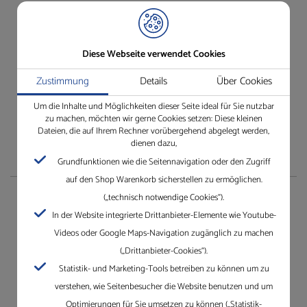
Besuchen Sie unseren Shop ganz einfach und bequem.
Einfach anmelden und los!
Wir freuen uns auf Ihren Besuch.
Diese Webseite verwendet Cookies
Jetzt unseren Online-Shop besuchen
Zustimmung
Details
Über Cookies
Um die Inhalte und Möglichkeiten dieser Seite ideal für Sie nutzbar
zu machen, möchten wir gerne Cookies setzen: Diese kleinen
Dateien, die auf Ihrem Rechner vorübergehend abgelegt werden,
dienen dazu,
Grundfunktionen wie die Seitennavigation oder den Zugriff
auf den Shop Warenkorb sicherstellen zu ermöglichen.
(„technisch notwendige Cookies“).
Unternehmen
In der Website integrierte Drittanbieter-Elemente wie Youtube-
Videos oder Google Maps-Navigation zugänglich zu machen
Die Gleichauf GmbH mit Standorten in Villingen-
(„Drittanbieter-Cookies“).
Schwenningen, Mannheim, Karlsruhe und Dreieich.
Statistik- und Marketing-Tools betreiben zu können um zu
Erfahren Sie mehr über Gleichauf
verstehen, wie Seitenbesucher die Website benutzen und um
Optimierungen für Sie umsetzen zu können („Statistik-