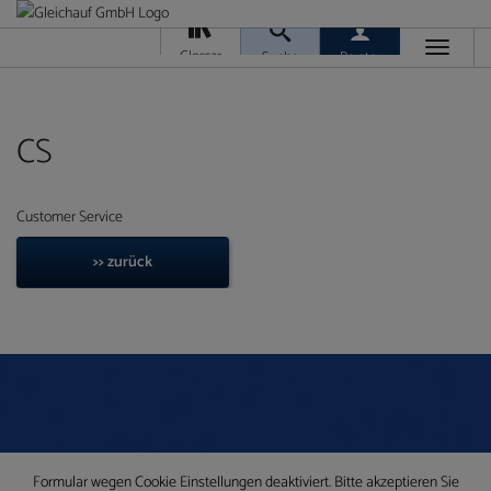
Toggle
Glossar
Suche
Berater
navigati
Da
M
Ver
CS
Customer Service
>> zurück
Ra
T
Ge
/
Ver
Formular wegen Cookie Einstellungen deaktiviert. Bitte akzeptieren Sie