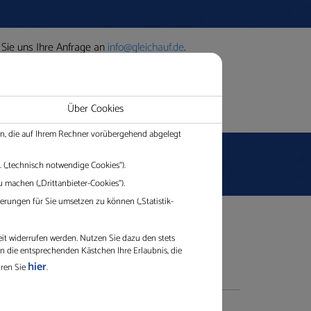
tause
 Sie uns Ihre Anfrage an
info@gleichauf.de
.
Über Cookies
ien, die auf Ihrem Rechner vorübergehend abgelegt
 („technisch notwendige Cookies“).
 machen („Drittanbieter-Cookies“).
rungen für Sie umsetzen zu können („Statistik-
eit widerrufen werden. Nutzen Sie dazu den stets
in die entsprechenden Kästchen Ihre Erlaubnis, die
hier
hren Sie
.