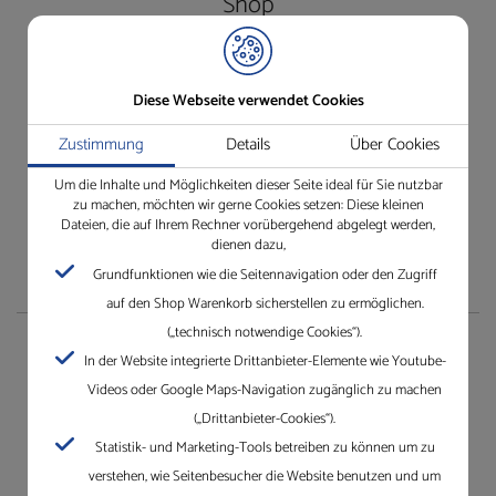
Shop
Besuchen Sie unseren Shop ganz einfach und bequem.
Einfach anmelden und los!
Diese Webseite verwendet Cookies
Wir freuen uns auf Ihren Besuch.
Jetzt unseren Online-Shop besuchen
Zustimmung
Details
Über Cookies
Um die Inhalte und Möglichkeiten dieser Seite ideal für Sie nutzbar
zu machen, möchten wir gerne Cookies setzen: Diese kleinen
Dateien, die auf Ihrem Rechner vorübergehend abgelegt werden,
dienen dazu,
Grundfunktionen wie die Seitennavigation oder den Zugriff
auf den Shop Warenkorb sicherstellen zu ermöglichen.
(„technisch notwendige Cookies“).
Unternehmen
In der Website integrierte Drittanbieter-Elemente wie Youtube-
Videos oder Google Maps-Navigation zugänglich zu machen
Die Gleichauf GmbH mit Standorten in Villingen-
(„Drittanbieter-Cookies“).
Schwenningen, Mannheim, Karlsruhe und Dreieich.
Statistik- und Marketing-Tools betreiben zu können um zu
Erfahren Sie mehr über Gleichauf
verstehen, wie Seitenbesucher die Website benutzen und um