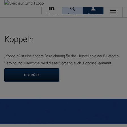
Toggle
Glossar
Suche
Berater
navigati
Da
M
Ver
Koppeln
„Koppeln“ ist eine andere Bezeichnung für das Herstellen einer Bluetooth-
Verbindung. Manchmal wird dieser Vorgang auch „Bonding“ genannt.
Ra
>> zurück
T
Ge
/
Ver