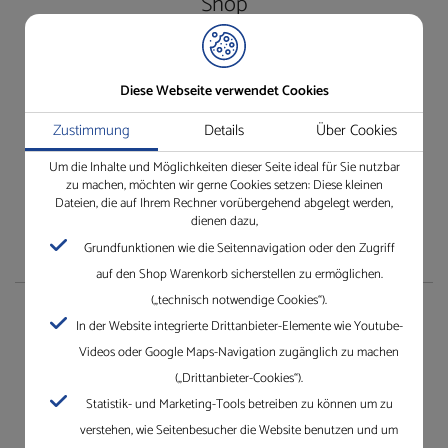
Shop
Besuchen Sie unseren Shop ganz einfach und bequem.
Einfach anmelden und los!
Diese Webseite verwendet Cookies
Wir freuen uns auf Ihren Besuch.
Jetzt unseren Online-Shop besuchen
Zustimmung
Details
Über Cookies
Um die Inhalte und Möglichkeiten dieser Seite ideal für Sie nutzbar
zu machen, möchten wir gerne Cookies setzen: Diese kleinen
Dateien, die auf Ihrem Rechner vorübergehend abgelegt werden,
dienen dazu,
Grundfunktionen wie die Seitennavigation oder den Zugriff
auf den Shop Warenkorb sicherstellen zu ermöglichen.
(„technisch notwendige Cookies“).
Unternehmen
In der Website integrierte Drittanbieter-Elemente wie Youtube-
Videos oder Google Maps-Navigation zugänglich zu machen
Die Gleichauf GmbH mit Standorten in Villingen-
(„Drittanbieter-Cookies“).
Schwenningen, Mannheim, Karlsruhe und Dreieich.
Statistik- und Marketing-Tools betreiben zu können um zu
Erfahren Sie mehr über Gleichauf
verstehen, wie Seitenbesucher die Website benutzen und um