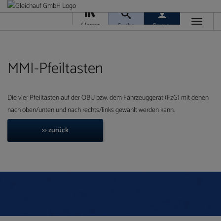
Toggle
Glossar
Suche
Berater
navigati
Da
M
Ver
MMI-Pfeiltasten
Die vier Pfeiltasten auf der OBU bzw. dem Fahrzeuggerät (FzG) mit denen
nach oben/unten und nach rechts/links gewählt werden kann.
Ra
>> zurück
T
Ge
/
Ver