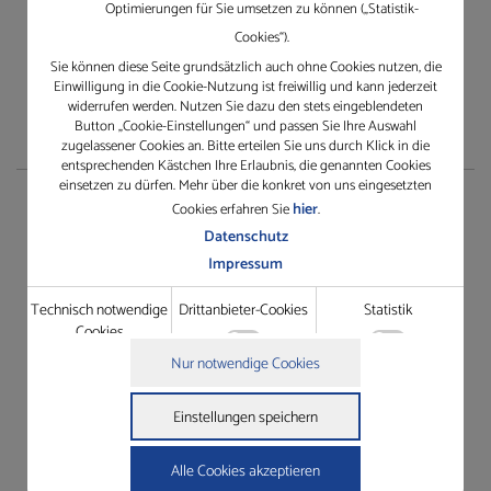
Optimierungen für Sie umsetzen zu können („Statistik-
Cookies“).
Sie können diese Seite grundsätzlich auch ohne Cookies nutzen, die
Einwilligung in die Cookie-Nutzung ist freiwillig und kann jederzeit
widerrufen werden. Nutzen Sie dazu den stets eingeblendeten
Button „Cookie-Einstellungen“ und passen Sie Ihre Auswahl
zugelassener Cookies an. Bitte erteilen Sie uns durch Klick in die
entsprechenden Kästchen Ihre Erlaubnis, die genannten Cookies
einsetzen zu dürfen. Mehr über die konkret von uns eingesetzten
Service
hier
Cookies erfahren Sie
.
Datenschutz
Impressum
TeamViewer herunterladen
Rescue Support
Technisch notwendige
Drittanbieter-Cookies
Statistik
Cookies
Gewährleistungsantrag
Technisch notwendige Cookies
Nur notwendige Cookies
Dienstleistungsauftrag
Grundfunktionen wie die Seitennavigation oder der Zugriff
Details zu den Cookies
auf Passwort-gesicherte Bereiche dieser Website zu ermöglichen.
Technisch notwendige Cookies
Einstellungen speichern
Drittanbieter-Cookies
Name
Anbieter
Zweck
In der Website intergrierte Drittanbieter-Elemente wie
cookie_status
https://gleichauf-
Speichert Ihren Zustimmungsstatus
Youtube-Videos oder Google Maps-Navigation zugänglich zu
shop.de
für Cookies auf der aktuellen Domäne.
Alle Cookies akzeptieren
machen.
woocommerce_cart_hash
https://gleichauf-
Hilft WooCommerce festzustellen,