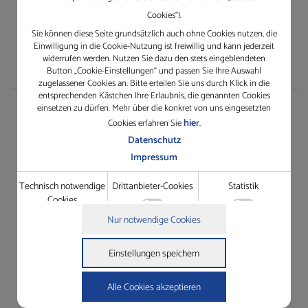
Cookies“).
Sie können diese Seite grundsätzlich auch ohne Cookies nutzen, die
Einwilligung in die Cookie-Nutzung ist freiwillig und kann jederzeit
widerrufen werden. Nutzen Sie dazu den stets eingeblendeten
Button „Cookie-Einstellungen“ und passen Sie Ihre Auswahl
zugelassener Cookies an. Bitte erteilen Sie uns durch Klick in die
entsprechenden Kästchen Ihre Erlaubnis, die genannten Cookies
einsetzen zu dürfen. Mehr über die konkret von uns eingesetzten
Service
hier
Cookies erfahren Sie
.
Datenschutz
TeamViewer herunterladen
Impressum
Rescue Support
Technisch notwendige
Drittanbieter-Cookies
Statistik
Gewährleistungsantrag
Cookies
Dienstleistungsauftrag
Technisch notwendige Cookies
Nur notwendige Cookies
Grundfunktionen wie die Seitennavigation oder der Zugriff
Details zu den Cookies
auf Passwort-gesicherte Bereiche dieser Website zu ermöglichen.
Technisch notwendige Cookies
Einstellungen speichern
Drittanbieter-Cookies
Name
Anbieter
Zweck
In der Website intergrierte Drittanbieter-Elemente wie
cookie_status
https://gleichauf-
Speichert Ihren Zustimmungsstatus
Youtube-Videos oder Google Maps-Navigation zugänglich zu
shop.de
für Cookies auf der aktuellen Domäne.
Alle Cookies akzeptieren
machen.
woocommerce_cart_hash
https://gleichauf-
Hilft WooCommerce festzustellen,
shop.de
wann sich Inhalt / Daten des