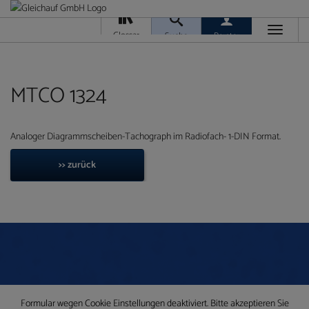
Toggle
Glossar
Suche
Berater
navigati
Da
M
Ver
MTCO 1324
Analoger Diagrammscheiben-Tachograph im Radiofach- 1-DIN Format.
>> zurück
Ra
T
Ge
/
Ver
Formular wegen Cookie Einstellungen deaktiviert. Bitte akzeptieren Sie