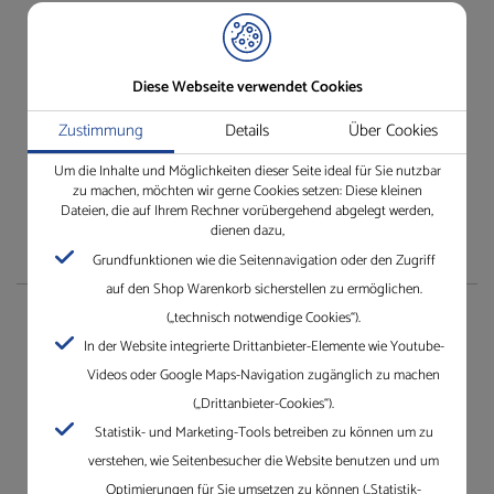
Besuchen Sie unseren Shop ganz einfach und bequem.
Einfach anmelden und los!
Wir freuen uns auf Ihren Besuch.
Diese Webseite verwendet Cookies
Jetzt unseren Online-Shop besuchen
Zustimmung
Details
Über Cookies
Um die Inhalte und Möglichkeiten dieser Seite ideal für Sie nutzbar
zu machen, möchten wir gerne Cookies setzen: Diese kleinen
Dateien, die auf Ihrem Rechner vorübergehend abgelegt werden,
dienen dazu,
Grundfunktionen wie die Seitennavigation oder den Zugriff
auf den Shop Warenkorb sicherstellen zu ermöglichen.
(„technisch notwendige Cookies“).
Unternehmen
In der Website integrierte Drittanbieter-Elemente wie Youtube-
Videos oder Google Maps-Navigation zugänglich zu machen
Die Gleichauf GmbH mit Standorten in Villingen-
(„Drittanbieter-Cookies“).
Schwenningen, Mannheim, Karlsruhe und Dreieich.
Statistik- und Marketing-Tools betreiben zu können um zu
Erfahren Sie mehr über Gleichauf
verstehen, wie Seitenbesucher die Website benutzen und um
Optimierungen für Sie umsetzen zu können („Statistik-