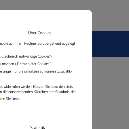
tause
Über Cookies
ien, die auf Ihrem Rechner vorübergehend abgelegt
 („technisch notwendige Cookies“).
 machen („Drittanbieter-Cookies“).
rungen für Sie umsetzen zu können („Statistik-
eit widerrufen werden. Nutzen Sie dazu den stets
in die entsprechenden Kästchen Ihre Erlaubnis, die
hier
hren Sie
.
Kontakt
Statistik
Gerne beraten wir Sie in einem
en