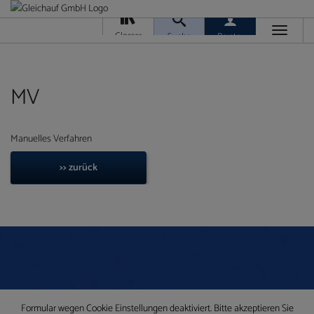
Toggle
Glossar
Suche
Berater
navigati
Da
M
Ver
MV
Manuelles Verfahren
>> zurück
Ra
T
Ge
/
Ver
Formular wegen Cookie Einstellungen deaktiviert. Bitte akzeptieren Sie