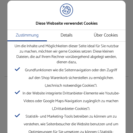
Besuchen Sie unseren Shop ganz einfach und bequem.
Einfach anmelden und los!
Wir freuen uns auf Ihren Besuch.
Diese Webseite verwendet Cookies
Jetzt unseren Online-Shop besuchen
Zustimmung
Details
Über Cookies
Um die Inhalte und Möglichkeiten dieser Seite ideal für Sie nutzbar
zu machen, möchten wir gerne Cookies setzen: Diese kleinen
Dateien, die auf Ihrem Rechner vorübergehend abgelegt werden,
dienen dazu,
Grundfunktionen wie die Seitennavigation oder den Zugriff
auf den Shop Warenkorb sicherstellen zu ermöglichen.
(„technisch notwendige Cookies“).
Unternehmen
In der Website integrierte Drittanbieter-Elemente wie Youtube-
Videos oder Google Maps-Navigation zugänglich zu machen
Die Gleichauf GmbH mit Standorten in Villingen-
(„Drittanbieter-Cookies“).
Schwenningen, Mannheim, Karlsruhe und Dreieich.
Statistik- und Marketing-Tools betreiben zu können um zu
Erfahren Sie mehr über Gleichauf
verstehen, wie Seitenbesucher die Website benutzen und um
Optimierungen für Sie umsetzen zu können („Statistik-