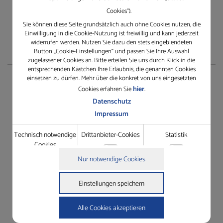
Cookies“).
Sie können diese Seite grundsätzlich auch ohne Cookies nutzen, die
Einwilligung in die Cookie-Nutzung ist freiwillig und kann jederzeit
widerrufen werden. Nutzen Sie dazu den stets eingeblendeten
Button „Cookie-Einstellungen“ und passen Sie Ihre Auswahl
zugelassener Cookies an. Bitte erteilen Sie uns durch Klick in die
entsprechenden Kästchen Ihre Erlaubnis, die genannten Cookies
einsetzen zu dürfen. Mehr über die konkret von uns eingesetzten
Service
hier
Cookies erfahren Sie
.
Datenschutz
TeamViewer herunterladen
Impressum
Rescue Support
Technisch notwendige
Drittanbieter-Cookies
Statistik
Gewährleistungsantrag
Cookies
Dienstleistungsauftrag
Technisch notwendige Cookies
Nur notwendige Cookies
Grundfunktionen wie die Seitennavigation oder der Zugriff
Details zu den Cookies
auf Passwort-gesicherte Bereiche dieser Website zu ermöglichen.
Technisch notwendige Cookies
Einstellungen speichern
Drittanbieter-Cookies
Name
Anbieter
Zweck
In der Website intergrierte Drittanbieter-Elemente wie
cookie_status
https://gleichauf-
Speichert Ihren Zustimmungsstatus
Youtube-Videos oder Google Maps-Navigation zugänglich zu
shop.de
für Cookies auf der aktuellen Domäne.
Alle Cookies akzeptieren
machen.
woocommerce_cart_hash
https://gleichauf-
Hilft WooCommerce festzustellen,
shop.de
wann sich Inhalt / Daten des