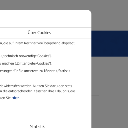
tause
Über Cookies
ien, die auf Ihrem Rechner vorübergehend abgelegt
 („technisch notwendige Cookies“).
 machen („Drittanbieter-Cookies“).
rungen für Sie umsetzen zu können („Statistik-
eit widerrufen werden. Nutzen Sie dazu den stets
in die entsprechenden Kästchen Ihre Erlaubnis, die
hier
hren Sie
.
Kontakt
Statistik
Gerne beraten wir Sie in einem
en