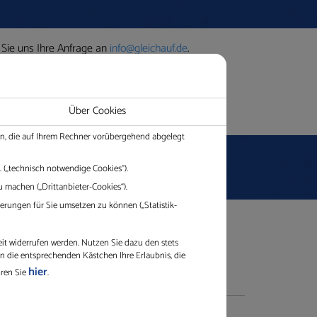
tause
 Sie uns Ihre Anfrage an
info@gleichauf.de
.
Über Cookies
ien, die auf Ihrem Rechner vorübergehend abgelegt
 („technisch notwendige Cookies“).
 machen („Drittanbieter-Cookies“).
rungen für Sie umsetzen zu können („Statistik-
eit widerrufen werden. Nutzen Sie dazu den stets
in die entsprechenden Kästchen Ihre Erlaubnis, die
hier
hren Sie
.