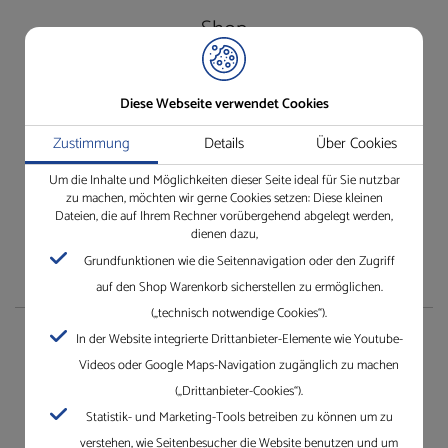
Shop
Besuchen Sie unseren Shop ganz einfach und bequem.
Diese Webseite verwendet Cookies
Einfach anmelden und los!
Wir freuen uns auf Ihren Besuch.
Zustimmung
Details
Über Cookies
Jetzt unseren Online-Shop besuchen
Um die Inhalte und Möglichkeiten dieser Seite ideal für Sie nutzbar
zu machen, möchten wir gerne Cookies setzen: Diese kleinen
Dateien, die auf Ihrem Rechner vorübergehend abgelegt werden,
dienen dazu,
Grundfunktionen wie die Seitennavigation oder den Zugriff
auf den Shop Warenkorb sicherstellen zu ermöglichen.
(„technisch notwendige Cookies“).
In der Website integrierte Drittanbieter-Elemente wie Youtube-
Unternehmen
Videos oder Google Maps-Navigation zugänglich zu machen
(„Drittanbieter-Cookies“).
Die Gleichauf GmbH mit Standorten in Villingen-
Statistik- und Marketing-Tools betreiben zu können um zu
Schwenningen, Mannheim, Karlsruhe und Dreieich.
verstehen, wie Seitenbesucher die Website benutzen und um