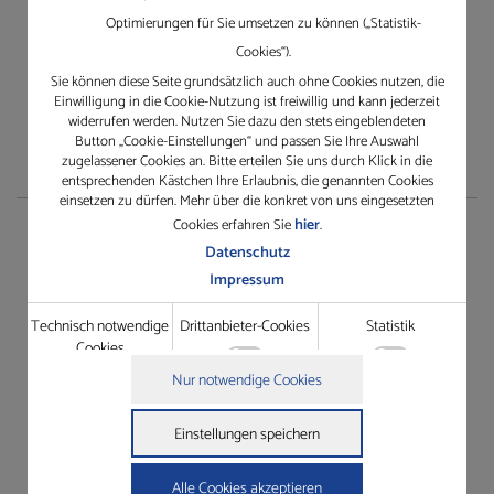
Erfahren Sie mehr über Gleichauf
Optimierungen für Sie umsetzen zu können („Statistik-
Cookies“).
Sie können diese Seite grundsätzlich auch ohne Cookies nutzen, die
Einwilligung in die Cookie-Nutzung ist freiwillig und kann jederzeit
widerrufen werden. Nutzen Sie dazu den stets eingeblendeten
Button „Cookie-Einstellungen“ und passen Sie Ihre Auswahl
zugelassener Cookies an. Bitte erteilen Sie uns durch Klick in die
entsprechenden Kästchen Ihre Erlaubnis, die genannten Cookies
einsetzen zu dürfen. Mehr über die konkret von uns eingesetzten
hier
Cookies erfahren Sie
.
Service
Datenschutz
Impressum
TeamViewer herunterladen
Technisch notwendige
Drittanbieter-Cookies
Statistik
Rescue Support
Cookies
Gewährleistungsantrag
Technisch notwendige Cookies
Nur notwendige Cookies
Grundfunktionen wie die Seitennavigation oder der Zugriff
Details zu den Cookies
Dienstleistungsauftrag
auf Passwort-gesicherte Bereiche dieser Website zu ermöglichen.
Technisch notwendige Cookies
Einstellungen speichern
Drittanbieter-Cookies
Name
Anbieter
Zweck
In der Website intergrierte Drittanbieter-Elemente wie
cookie_status
https://gleichauf-
Speichert Ihren Zustimmungsstatus
Youtube-Videos oder Google Maps-Navigation zugänglich zu
shop.de
für Cookies auf der aktuellen Domäne.
Alle Cookies akzeptieren