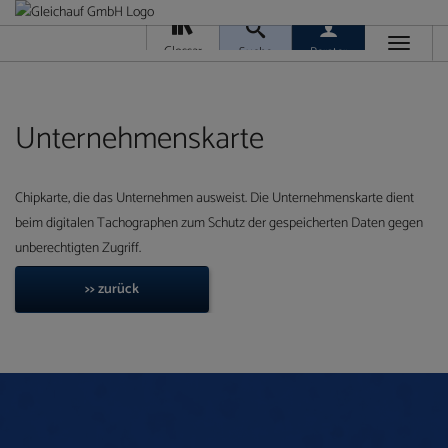
Toggle
Glossar
Suche
Berater
navigati
Da
M
Ver
Unternehmenskarte
Chipkarte, die das Unternehmen ausweist. Die Unternehmenskarte dient
beim digitalen Tachographen zum Schutz der gespeicherten Daten gegen
unberechtigten Zugriff.
Ra
T
>> zurück
Ge
/
Ver