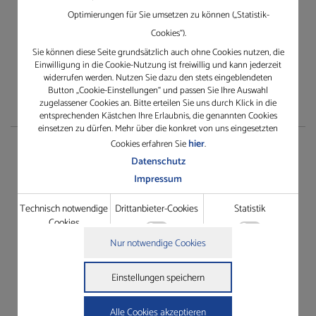
Erfahren Sie mehr über Gleichauf
Optimierungen für Sie umsetzen zu können („Statistik-
Cookies“).
Sie können diese Seite grundsätzlich auch ohne Cookies nutzen, die
Einwilligung in die Cookie-Nutzung ist freiwillig und kann jederzeit
widerrufen werden. Nutzen Sie dazu den stets eingeblendeten
Button „Cookie-Einstellungen“ und passen Sie Ihre Auswahl
zugelassener Cookies an. Bitte erteilen Sie uns durch Klick in die
entsprechenden Kästchen Ihre Erlaubnis, die genannten Cookies
einsetzen zu dürfen. Mehr über die konkret von uns eingesetzten
hier
Cookies erfahren Sie
.
Service
Datenschutz
Impressum
TeamViewer herunterladen
Technisch notwendige
Drittanbieter-Cookies
Statistik
Rescue Support
Cookies
Gewährleistungsantrag
Technisch notwendige Cookies
Nur notwendige Cookies
Grundfunktionen wie die Seitennavigation oder der Zugriff
Details zu den Cookies
Dienstleistungsauftrag
auf Passwort-gesicherte Bereiche dieser Website zu ermöglichen.
Technisch notwendige Cookies
Einstellungen speichern
Drittanbieter-Cookies
Name
Anbieter
Zweck
In der Website intergrierte Drittanbieter-Elemente wie
cookie_status
https://gleichauf-
Speichert Ihren Zustimmungsstatus
Youtube-Videos oder Google Maps-Navigation zugänglich zu
shop.de
für Cookies auf der aktuellen Domäne.
Alle Cookies akzeptieren