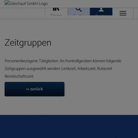
Toggle
Glossar
Suche
Berater
navigati
Da
M
Ver
Zeitgruppen
Personenbezogene Tätigkeiten. An Kontrollgeräten können folgende
Zeitgruppen ausgewählt werden: Lenkzeit, Arbeitszeit, Ruhezeit
Bereitschaftszeit.
Ra
T
>> zurück
Ge
/
Ver