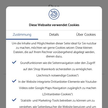
Shop
Besuchen Sie unseren Shop ganz einfach und bequem.
Diese Webseite verwendet Cookies
Einfach anmelden und los!
Wir freuen uns auf Ihren Besuch.
Zustimmung
Details
Über Cookies
Jetzt unseren Online-Shop besuchen
Um die Inhalte und Möglichkeiten dieser Seite ideal für Sie nutzbar
zu machen, möchten wir gerne Cookies setzen: Diese kleinen
Dateien, die auf Ihrem Rechner vorübergehend abgelegt werden,
dienen dazu,
Grundfunktionen wie die Seitennavigation oder den Zugriff
auf den Shop Warenkorb sicherstellen zu ermöglichen.
(„technisch notwendige Cookies“).
In der Website integrierte Drittanbieter-Elemente wie Youtube-
Unternehmen
Videos oder Google Maps-Navigation zugänglich zu machen
(„Drittanbieter-Cookies“).
Die Gleichauf GmbH mit Standorten in Villingen-
Statistik- und Marketing-Tools betreiben zu können um zu
Schwenningen, Mannheim, Karlsruhe und Dreieich.
verstehen, wie Seitenbesucher die Website benutzen und um