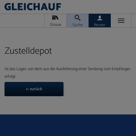
Toggle
Glossar
Suche
Berater
navigati
Da
M
Ver
Zustelldepot
ist das Lager, von dem aus die Auslieferung einer Sendung zum Empfänger
erfolgt
Ra
>> zurück
T
Ge
/
Ver