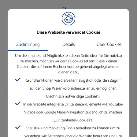
Shop
Besuchen Sie unseren Shop ganz einfach und bequem.
Diese Webseite verwendet Cookies
Einfach anmelden und los!
Wir freuen uns auf Ihren Besuch.
Zustimmung
Details
Über Cookies
Jetzt unseren Online-Shop besuchen
Um die Inhalte und Möglichkeiten dieser Seite ideal für Sie nutzbar
zu machen, möchten wir gerne Cookies setzen: Diese kleinen
Dateien, die auf Ihrem Rechner vorübergehend abgelegt werden,
dienen dazu,
Grundfunktionen wie die Seitennavigation oder den Zugriff
auf den Shop Warenkorb sicherstellen zu ermöglichen.
(„technisch notwendige Cookies“).
In der Website integrierte Drittanbieter-Elemente wie Youtube-
Unternehmen
Videos oder Google Maps-Navigation zugänglich zu machen
(„Drittanbieter-Cookies“).
Die Gleichauf GmbH mit Standorten in Villingen-
Statistik- und Marketing-Tools betreiben zu können um zu
Schwenningen, Mannheim, Karlsruhe und Dreieich.
verstehen, wie Seitenbesucher die Website benutzen und um