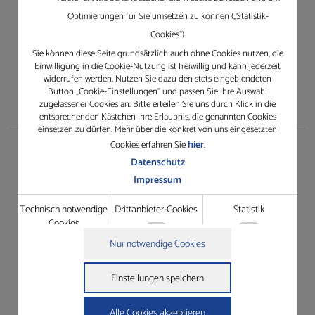
Erfahren Sie mehr über Gleichauf
Optimierungen für Sie umsetzen zu können („Statistik-
Cookies“).
Sie können diese Seite grundsätzlich auch ohne Cookies nutzen, die
Einwilligung in die Cookie-Nutzung ist freiwillig und kann jederzeit
widerrufen werden. Nutzen Sie dazu den stets eingeblendeten
Button „Cookie-Einstellungen“ und passen Sie Ihre Auswahl
zugelassener Cookies an. Bitte erteilen Sie uns durch Klick in die
entsprechenden Kästchen Ihre Erlaubnis, die genannten Cookies
einsetzen zu dürfen. Mehr über die konkret von uns eingesetzten
hier
Cookies erfahren Sie
.
Service
Datenschutz
Impressum
TeamViewer herunterladen
Technisch notwendige
Drittanbieter-Cookies
Statistik
Rescue Support
Cookies
Gewährleistungsantrag
Technisch notwendige Cookies
Nur notwendige Cookies
Grundfunktionen wie die Seitennavigation oder der Zugriff
Details zu den Cookies
Dienstleistungsauftrag
auf Passwort-gesicherte Bereiche dieser Website zu ermöglichen.
Technisch notwendige Cookies
Einstellungen speichern
Drittanbieter-Cookies
Name
Anbieter
Zweck
In der Website intergrierte Drittanbieter-Elemente wie
cookie_status
https://gleichauf-
Speichert Ihren Zustimmungsstatus
Youtube-Videos oder Google Maps-Navigation zugänglich zu
shop.de
für Cookies auf der aktuellen Domäne.
Alle Cookies akzeptieren