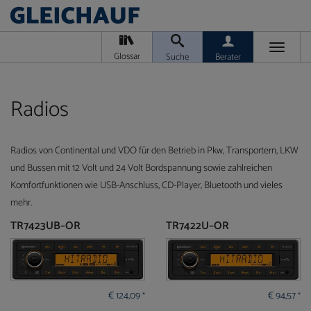
Toggle
Glossar
Suche
Berater
navigati
Da
M
Ver
Radios
Radios von Continental und VDO für den Betrieb in Pkw, Transportern, LKW
und Bussen mit 12 Volt und 24 Volt Bordspannung sowie zahlreichen
Komfortfunktionen wie USB-Anschluss, CD-Player, Bluetooth und vieles
Ra
mehr.
T
TR7423UB–OR
TR7422U–OR
Ge
/
Ver
€
124,09
€
94,57
*
*