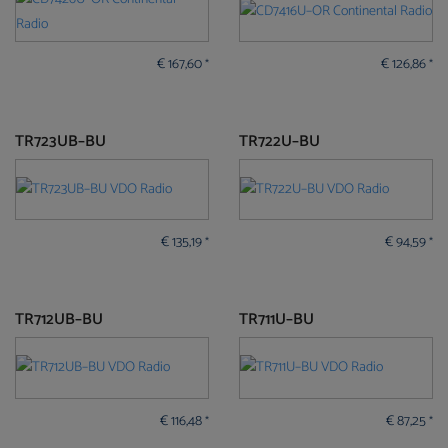
€
167,60
€
126,86
*
*
TR723UB–BU
TR722U–BU
€
135,19
€
94,59
*
*
TR712UB–BU
TR711U–BU
€
116,48
€
87,25
*
*