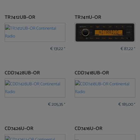
TR7412UB–OR
TR7411U–OR
€
131,22
€
87,22
*
*
CDD7428UB–OR
CDD7418UB–OR
€
205,35
€
185,00
*
*
CD7426U–OR
CD7416U–OR