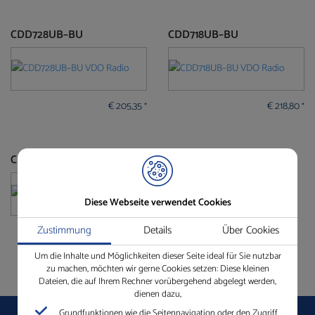
CDD728UB–BU
CDD718UB–BU
€
205,35
€
218,80
*
*
CD726U–BU
Diese Webseite verwendet Cookies
Zustimmung
Details
Über Cookies
€
141,18
*
Um die Inhalte und Möglichkeiten dieser Seite ideal für Sie nutzbar
zu machen, möchten wir gerne Cookies setzen: Diese kleinen
Dateien, die auf Ihrem Rechner vorübergehend abgelegt werden,
dienen dazu,
Grundfunktionen wie die Seitennavigation oder den Zugriff