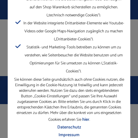
auf den Shop Warenkorb sicherstellen zu ermöglichen.
(„technisch notwendige Cookies“).
In der Website integrierte Drittanbieter-Elemente wie Youtube-
Formular wegen Cookie Einstellungen deaktiviert. Bitte akzeptieren Sie
Videos oder Google Maps-Navigation zugänglich zu machen
Cookies durch Drittanbieter oder senden Sie uns Ihre Anfrage an
(„Drittanbieter-Cookies“).
info@gleichauf.de
.
Statistik- und Marketing-Tools betreiben zu können um zu
verstehen, wie Seitenbesucher die Website benutzen und um
Optimierungen für Sie umsetzen zu können („Statistik-
Cookies“).
Sie können diese Seite grundsätzlich auch ohne Cookies nutzen, die
Einwilligung in die Cookie-Nutzung ist freiwillig und kann jederzeit
widerrufen werden. Nutzen Sie dazu den stets eingeblendeten
Button „Cookie-Einstellungen“ und passen Sie Ihre Auswahl
zugelassener Cookies an. Bitte erteilen Sie uns durch Klick in die
entsprechenden Kästchen Ihre Erlaubnis, die genannten Cookies
einsetzen zu dürfen. Mehr über die konkret von uns eingesetzten
hier
Cookies erfahren Sie
.
Datenschutz
Impressum