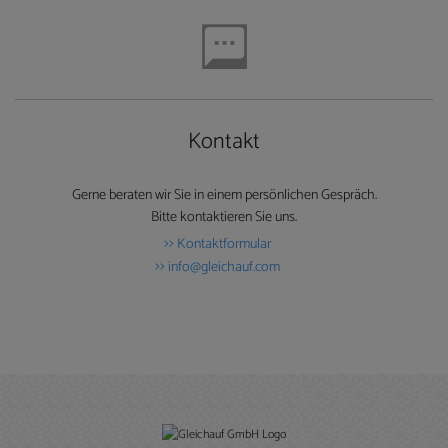
Name
Anbieter
Zweck
_ga
https://gleichauf-
Registriert eine eindeutige ID, die verwendet wird,
shop.de
um statistische Daten dazu, wie der Besucher die
Website nutzt, zu generieren.
_gat
https://gleichauf-
Wird von Google Analytics verwendet, um die
shop.de
Anforderungsrate einzuschränken.
_gid
https://gleichauf-
Dieser Cookie-Name wird mit Google Universal
shop.de
Analytics in Verbindung gebracht. Dies ist eine
Kontakt
wichtige Aktualisierung des am häufigsten
verwendeten Analysedienstes von Google. Dieses
Cookie wird zur Unterscheidung eindeutiger
Benutzer verwendet, indem eine zufällig generierte
Gerne beraten wir Sie in einem persönlichen Gespräch.
Nummer als Client-ID zugewiesen wird. Sie ist in
Bitte kontaktieren Sie uns.
jeder Seitenanforderung auf einer Website enthalten
und wird zum Berechnen von Besucher-, Sitzungs-
Kontaktformular
und Kampagnendaten für die Analyseberichte der
Website verwendet. Standardmäßig läuft es nach 2
info@gleichauf.com
Jahren ab, obwohl dies von den Website-
Eigentümern angepasst werden kann.