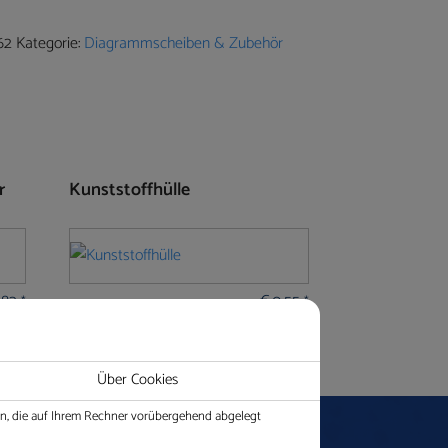
tause
62
Kategorie:
Diagrammscheiben & Zubehör
r
Kunststoffhülle
,82
€
0,55
*
*
Über Cookies
ien, die auf Ihrem Rechner vorübergehend abgelegt