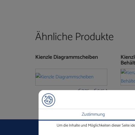
Ähnliche Produkte
Kienzle Diagrammscheiben
Kienz
Behäl
€
7,76
–
€
9,15
*
Zustimmung
Um die Inhalte und Möglichkeiten dieser Seite id