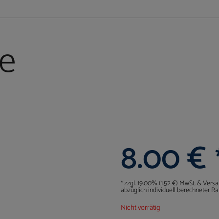
he
8.00
€
zzgl. 19.00% (1.52 €) MwSt. & Vers
*
abzüglich individuell berechneter Ra
Nicht vorrätig