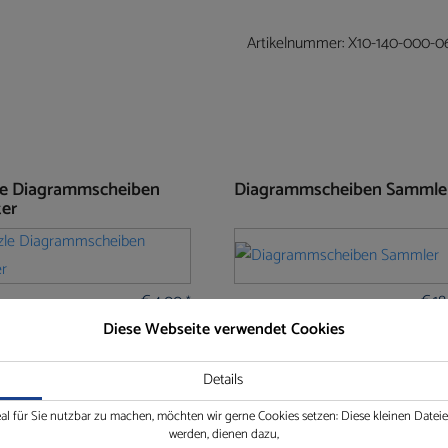
Artikelnummer:
X10-140-000-0
le Diagrammscheiben
Diagrammscheiben Sammle
ter
€
4,00
€
18
*
Diese Webseite verwendet Cookies
Details
eal für Sie nutzbar zu machen, möchten wir gerne Cookies setzen: Diese kleinen Date
werden, dienen dazu,