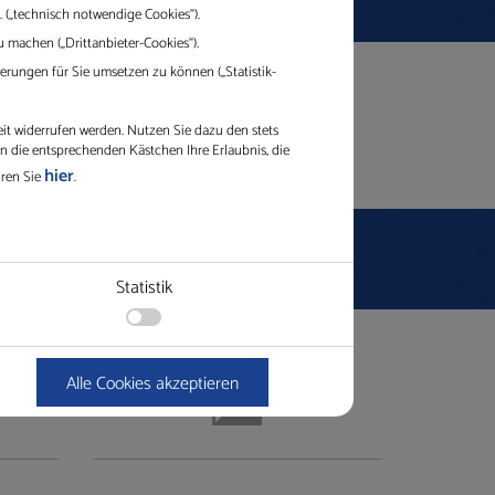
 („technisch notwendige Cookies“).
 machen („Drittanbieter-Cookies“).
 Sie uns Ihre Anfrage an
info@gleichauf.de
.
rungen für Sie umsetzen zu können („Statistik-
eit widerrufen werden. Nutzen Sie dazu den stets
in die entsprechenden Kästchen Ihre Erlaubnis, die
hier
hren Sie
.
Statistik
Alle Cookies akzeptieren
Ablauf
1 Jahr
Session