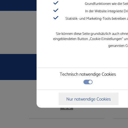
Grundfunktionen wie die Sei
In der Website integrierte 
Formular wegen Cookie Einstellungen deakt
Statistik- und Marketing-Tools betreiben
Sie können diese Seite grundsätzlich auch ohne 
eingeblendeten Button „Cookie-Einstellungen“ und 
genannten Co
Technisch notwendige Cookies
Technisch notwendige Cookies
Nur notwendige Cookies
Grundfunktionen wie die Seitennavigation oder der
Details zu den Cookies
Technisch notwendige Cookies
Drittanbieter-Cookies
In der Website intergrierte Drittanbieter-Elemen
Name
Anbieter
cookie_status
https://gleichauf-shop.de
Statistik
woocommerce_cart_hash
https://gleichauf-shop.de