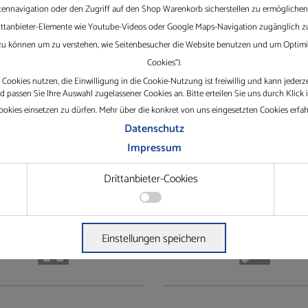
tennavigation oder den Zugriff auf den Shop Warenkorb sicherstellen zu ermöglichen.
Drittanbieter-Elemente wie Youtube-Videos oder Google Maps-Navigation zugänglich zu
iviert. Bitte akzeptieren Sie Cookies durch Drittanbieter oder senden
 zu können um zu verstehen, wie Seitenbesucher die Website benutzen und um Optimie
Cookies“).
Cookies nutzen, die Einwilligung in die Cookie-Nutzung ist freiwillig und kann jederz
passen Sie Ihre Auswahl zugelassener Cookies an. Bitte erteilen Sie uns durch Klick 
okies einsetzen zu dürfen. Mehr über die konkret von uns eingesetzten Cookies erfa
Datenschutz
Impressum
Drittanbieter-Cookies
Einstellungen speichern
 Zugriff auf Passwort-gesicherte Bereiche dieser Website zu ermöglichen.
te wie Youtube-Videos oder Google Maps-Navigation zugänglich zu machen.
Zweck
Speichert Ihren Zustimmungsstatus für Cookies auf der aktuellen Domäne.
Hilft WooCommerce festzustellen, wann sich Inhalt / Daten des Warenkorbs ändern.