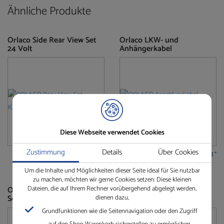
Ähnliche Produkte
Orlaco Side Rear View Set
Orlaco LKW- und
24 Volt
Anhängerkabel
Diese Webseite verwendet Cookies
Zustimmung
Details
Über Cookies
€
1.616,50
€
101,60
–
€
118,53
*
*
Um die Inhalte und Möglichkeiten dieser Seite ideal für Sie nutzbar
zu machen, möchten wir gerne Cookies setzen: Diese kleinen
Dateien, die auf Ihrem Rechner vorübergehend abgelegt werden,
Orlaco RLED + Famos 102°
Orlaco CornerEye
dienen dazu,
Set 24 Volt
Grundfunktionen wie die Seitennavigation oder den Zugriff