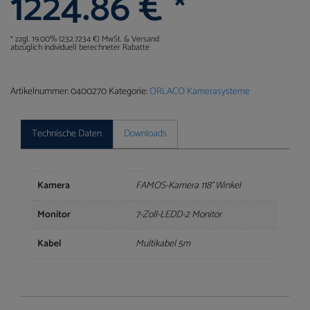
1224.86
€
*
zzgl. 19.00% (232.7234 €) MwSt. & Versand
*
abzüglich individuell berechneter Rabatte
Artikelnummer:
0400270
Kategorie:
ORLACO Kamerasysteme
Technische Daten
Downloads
Kamera
FAMOS-Kamera 118° Winkel
Monitor
7-Zoll-LEDD-2 Monitor
Kabel
Multikabel 5m