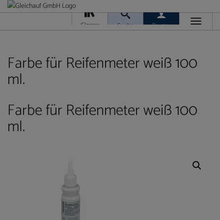
Toggle
Glossar
Suche
Berater
navigati
Da
M
Ver
Farbe für Reifenmeter weiß 100
ml.
Farbe für Reifenmeter weiß 100
ml.
Ra
T
Ge
/
Ver