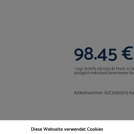
98.45
€
zzgl. 19.00% (18.7055 €) MwSt. & V
*
abzüglich individuell berechneter Ra
Artikelnummer:
A2C59515113
Ka
Diese Webseite verwendet Cookies
gungstücher Set
Kunststoffplombe zweiloch