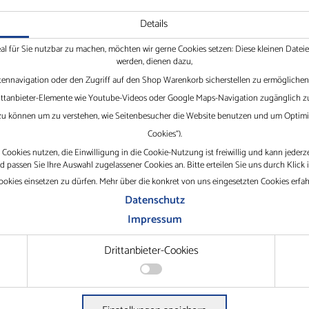
Details
€
39,60
€
16
*
eal für Sie nutzbar zu machen, möchten wir gerne Cookies setzen: Diese kleinen Date
werden, dienen dazu,
tennavigation oder den Zugriff auf den Shop Warenkorb sicherstellen zu ermöglichen.
Drittanbieter-Elemente wie Youtube-Videos oder Google Maps-Navigation zugänglich zu
 zu können um zu verstehen, wie Seitenbesucher die Website benutzen und um Optimie
Cookies“).
Cookies nutzen, die Einwilligung in die Cookie-Nutzung ist freiwillig und kann jederz
passen Sie Ihre Auswahl zugelassener Cookies an. Bitte erteilen Sie uns durch Klick 
okies einsetzen zu dürfen. Mehr über die konkret von uns eingesetzten Cookies erfa
iviert. Bitte akzeptieren Sie Cookies durch Drittanbieter oder senden
Datenschutz
Impressum
Drittanbieter-Cookies