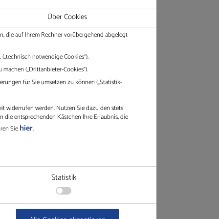
Über Cookies
,00
€
12,28
*
*
ien, die auf Ihrem Rechner vorübergehend abgelegt
 („technisch notwendige Cookies“).
 machen („Drittanbieter-Cookies“).
rungen für Sie umsetzen zu können („Statistik-
eit widerrufen werden. Nutzen Sie dazu den stets
in die entsprechenden Kästchen Ihre Erlaubnis, die
hier
hren Sie
.
 Sie uns Ihre Anfrage an
info@gleichauf.de
.
Statistik