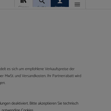
Toggle
Glossar
Suche
Berater
navigation
Daniel
Moosmann
Vertrieb
Telefon
Fax:
moos
Ralf
delt es sich um empfohlene Verkaufspreise der
Tauser
her MwSt. und Versandkosten. Ihr Partnerrabatt wird
Geschäftsleitung
/
en.
Vertrieb
Telefon
ungen deaktiviert. Bitte akzeptieren Sie technisch
Fax:
0 
40
notwendige Cookies.