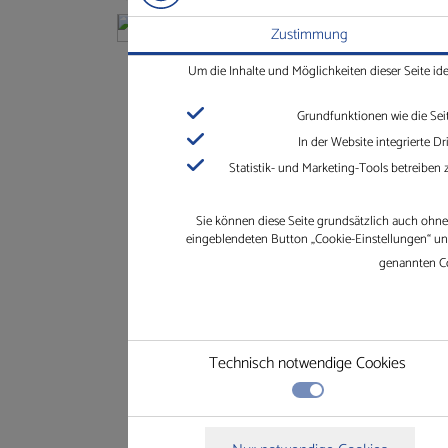
Zustimmung
€
25,00
*
Um die Inhalte und Möglichkeiten dieser Seite id
Grundfunktionen wie die Sei
In der Website integrierte 
Statistik- und Marketing-Tools betreiben
Sie können diese Seite grundsätzlich auch ohne 
eingeblendeten Button „Cookie-Einstellungen“ und 
genannten Co
Formular wegen Cookie Einstellungen deakt
Technisch notwendige Cookies
Technisch notwendige Cookies