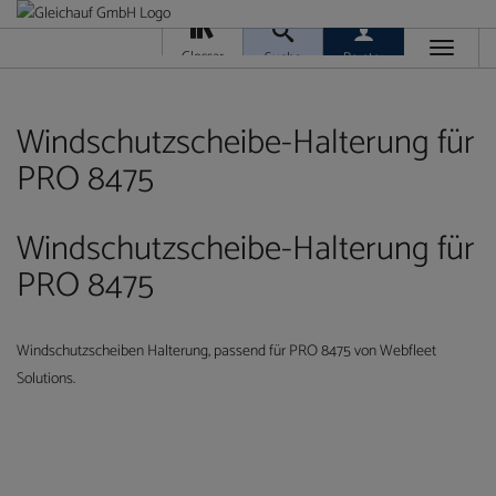
Toggle
Glossar
Suche
Berater
navigati
Da
M
Ver
Windschutzscheibe-Halterung für
PRO 8475
Windschutzscheibe-Halterung für
PRO 8475
Ra
T
Ge
/
Windschutzscheiben Halterung, passend für PRO 8475 von Webfleet
Ver
Solutions.