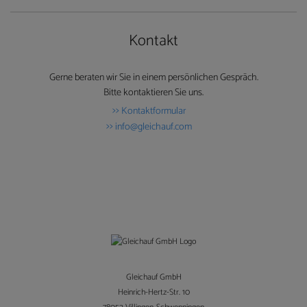
Statistik-Cookies
Name
Anbieter
Zweck
_ga
https://gleichauf-
Registriert eine eindeutige ID, die verwendet wird,
Kontakt
shop.de
um statistische Daten dazu, wie der Besucher die
Website nutzt, zu generieren.
_gat
https://gleichauf-
Wird von Google Analytics verwendet, um die
Gerne beraten wir Sie in einem persönlichen Gespräch.
shop.de
Anforderungsrate einzuschränken.
_gid
https://gleichauf-
Dieser Cookie-Name wird mit Google Universal
Bitte kontaktieren Sie uns.
shop.de
Analytics in Verbindung gebracht. Dies ist eine
Kontaktformular
wichtige Aktualisierung des am häufigsten
verwendeten Analysedienstes von Google. Dieses
info@gleichauf.com
Cookie wird zur Unterscheidung eindeutiger
Benutzer verwendet, indem eine zufällig generierte
Nummer als Client-ID zugewiesen wird. Sie ist in
jeder Seitenanforderung auf einer Website enthalten
und wird zum Berechnen von Besucher-, Sitzungs-
und Kampagnendaten für die Analyseberichte der
Website verwendet. Standardmäßig läuft es nach 2
Jahren ab, obwohl dies von den Website-
Eigentümern angepasst werden kann.
Gleichauf GmbH
Heinrich-Hertz-Str. 10