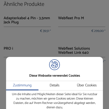
Ähnliche Produkte
Adapterkabel 4 Pin - 3,5mm
Webfleet Pro M
Jack Plug
€
39,51
€
299,00
*
*
PRO i
Webfleet Solutions
Webfleet Link 640
€
149,00
€
199,00
*
*
Diese Webseite verwendet Cookies
Zustimmung
Details
Über Cookies
Um die Inhalte und Möglichkeiten dieser Seite ideal für Sie nutzbar
zu machen, möchten wir gerne Cookies setzen: Diese kleinen
Dateien, die auf Ihrem Rechner vorübergehend abgelegt werden,
dienen dazu,