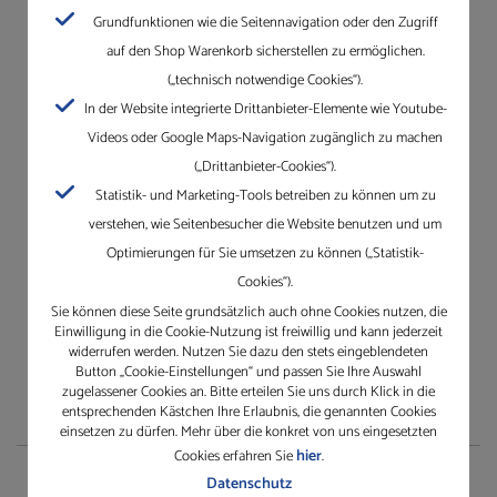
Formular wegen Cookie Einstellungen deaktiviert. Bitte akzeptieren Sie
Grundfunktionen wie die Seitennavigation oder den Zugriff
Cookies durch Drittanbieter oder senden Sie uns Ihre Anfrage an
auf den Shop Warenkorb sicherstellen zu ermöglichen.
info@gleichauf.de
.
(„technisch notwendige Cookies“).
In der Website integrierte Drittanbieter-Elemente wie Youtube-
Videos oder Google Maps-Navigation zugänglich zu machen
(„Drittanbieter-Cookies“).
Statistik- und Marketing-Tools betreiben zu können um zu
verstehen, wie Seitenbesucher die Website benutzen und um
Optimierungen für Sie umsetzen zu können („Statistik-
Cookies“).
Sie können diese Seite grundsätzlich auch ohne Cookies nutzen, die
Einwilligung in die Cookie-Nutzung ist freiwillig und kann jederzeit
widerrufen werden. Nutzen Sie dazu den stets eingeblendeten
Button „Cookie-Einstellungen“ und passen Sie Ihre Auswahl
zugelassener Cookies an. Bitte erteilen Sie uns durch Klick in die
entsprechenden Kästchen Ihre Erlaubnis, die genannten Cookies
einsetzen zu dürfen. Mehr über die konkret von uns eingesetzten
hier
Cookies erfahren Sie
.
Datenschutz
Shop