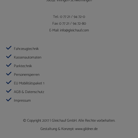
78052 Villingen-Schwenningen
Tel.: 0 77 21 / 94 72-0
Fax: 0 77 21 / 94 72-80
E-Mail:
info@gleichauf.com
Fahrzeugtechnik
Kassenautomaten
Parktechnik
Personensperren
EU Mobilitätspaket 1
AGB & Datenschutz
Impressum
© Copyright 2017 |
Gleichauf GmbH
. Alle Rechte vorbehalten.
Gestaltung & Konzept:
www.gildner.de