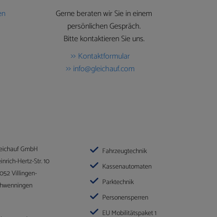
Gerne beraten wir Sie in einem
en
persönlichen Gespräch.
Bitte kontaktieren Sie uns.
Kontaktformular
info@gleichauf.com
eichauf GmbH
Fahrzeugtechnik
inrich-Hertz-Str. 10
Kassenautomaten
052 Villingen-
Parktechnik
hwenningen
Personensperren
EU Mobilitätspaket 1