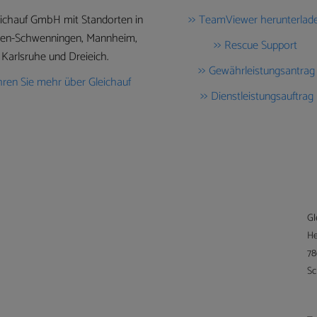
eichauf GmbH mit Standorten in
TeamViewer herunterlad
ngen-Schwenningen, Mannheim,
Rescue Support
Karlsruhe und Dreieich.
Gewährleistungsantrag
hren Sie mehr über Gleichauf
Dienstleistungsauftrag
Gl
He
78
Sc