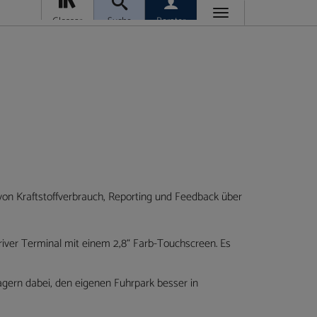
Toggle
Glossar
Suche
Berater
navigation
Daniel
Moosmann
Vertrieb
Telefon
Fax:
moos
Ralf
 von Kraftstoffverbrauch, Reporting und Feedback über
Tauser
Geschäftsleitung
/
iver Terminal mit einem 2,8“ Farb-Touchscreen. Es
Vertrieb
Telefon
ern dabei, den eigenen Fuhrpark besser in
Fax:
0 
40