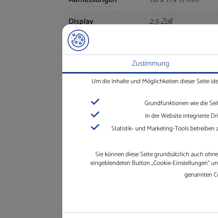
Display
2,5 Zoll
Gewicht
Gerät inkl. Kabel: 135 g
Zustimmung
Versorgungsspannung
12 V / 24 V (min. 9 V 
Um die Inhalte und Möglichkeiten dieser Seite id
Temperatur
Betrieb: -20 °C bis +70
Grundfunktionen wie die Sei
Schutzklasse
IP 20
In der Website integrierte 
Statistik- und Marketing-Tools betreiben
Unterstützte Sprachen
EN, DE, NL, FR, ES, IT
Zubehör
Halterung für Armatur
Sie können diese Seite grundsätzlich auch ohne 
eingeblendeten Button „Cookie-Einstellungen“ und 
genannten Co
wf_datasheet_PROi_DE_v2
(415 KB)