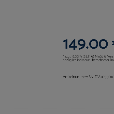
149.00
zzgl. 19.00% (28.31 €) MwSt. & Ver
*
abzüglich individuell berechneter Ra
Artikelnummer:
SN-DV0055010