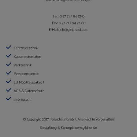
Name
Anbieter
Zweck
_ga
https://gleichauf-
Registriert eine eindeutige ID, die verwendet wird,
Tel.: 0 77 21 / 94 72-0
shop.de
um statistische Daten dazu, wie der Besucher die
Fax: 0 77 21 / 94 72-80
Website nutzt, zu generieren.
_gat
https://gleichauf-
Wird von Google Analytics verwendet, um die
E-Mail:
info@gleichauf.com
shop.de
Anforderungsrate einzuschränken.
_gid
https://gleichauf-
Dieser Cookie-Name wird mit Google Universal
shop.de
Analytics in Verbindung gebracht. Dies ist eine
Fahrzeugtechnik
wichtige Aktualisierung des am häufigsten
verwendeten Analysedienstes von Google. Dieses
Kassenautomaten
Cookie wird zur Unterscheidung eindeutiger
Benutzer verwendet, indem eine zufällig generierte
Parktechnik
Nummer als Client-ID zugewiesen wird. Sie ist in
jeder Seitenanforderung auf einer Website enthalten
Personensperren
und wird zum Berechnen von Besucher-, Sitzungs-
und Kampagnendaten für die Analyseberichte der
EU Mobilitätspaket 1
Website verwendet. Standardmäßig läuft es nach 2
Jahren ab, obwohl dies von den Website-
AGB & Datenschutz
Eigentümern angepasst werden kann.
Impressum
© Copyright 2017 |
Gleichauf GmbH
. Alle Rechte vorbehalten.
Gestaltung & Konzept:
www.gildner.de