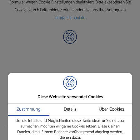
Formular wegen Cookie Einstellungen deaktiviert. Bitte akzeptieren Sie
Cookies durch Drittanbieter oder senden Sie uns Ihre Anfrage an
info@gleichauf.de
.
Diese Webseite verwendet Cookies
Zustimmung
Details
Über Cookies
Um die Inhalte und Möglichkeiten dieser Seite ideal für Sie nutzbar
zu machen, möchten wir gerne Cookies setzen: Diese kleinen
Dateien, die auf Ihrem Rechner vorübergehend abgelegt werden,
Shop
dienen dazu,