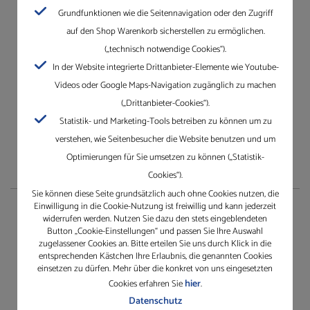
Grundfunktionen wie die Seitennavigation oder den Zugriff
auf den Shop Warenkorb sicherstellen zu ermöglichen.
Besuchen Sie unseren Shop ganz einfach und bequem.
Einfach anmelden und los!
(„technisch notwendige Cookies“).
Wir freuen uns auf Ihren Besuch.
In der Website integrierte Drittanbieter-Elemente wie Youtube-
Jetzt unseren Online-Shop besuchen
Videos oder Google Maps-Navigation zugänglich zu machen
(„Drittanbieter-Cookies“).
Statistik- und Marketing-Tools betreiben zu können um zu
verstehen, wie Seitenbesucher die Website benutzen und um
Optimierungen für Sie umsetzen zu können („Statistik-
Cookies“).
Sie können diese Seite grundsätzlich auch ohne Cookies nutzen, die
Einwilligung in die Cookie-Nutzung ist freiwillig und kann jederzeit
Unternehmen
widerrufen werden. Nutzen Sie dazu den stets eingeblendeten
Button „Cookie-Einstellungen“ und passen Sie Ihre Auswahl
zugelassener Cookies an. Bitte erteilen Sie uns durch Klick in die
Die Gleichauf GmbH mit Standorten in Villingen-
entsprechenden Kästchen Ihre Erlaubnis, die genannten Cookies
Schwenningen, Mannheim, Karlsruhe und Dreieich.
einsetzen zu dürfen. Mehr über die konkret von uns eingesetzten
hier
Cookies erfahren Sie
.
Erfahren Sie mehr über Gleichauf
Datenschutz