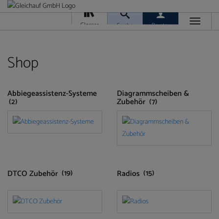
Toggle
Glossar
Suche
Berater
navigati
Da
M
Ver
Shop
Abbiegeassistenz-Systeme
Diagrammscheiben &
(2)
Zubehör
(7)
Ra
T
Ge
/
Ver
DTCO Zubehör
(19)
Radios
(15)